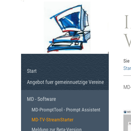
Sie
Star
Start
Angebot fuer gemeinnuetzige Vereine
MD-
MD - Software
MD-PromptTool - Prompt Assistent
MD-TV-StreamStarter
Meldung zur Beta-Version